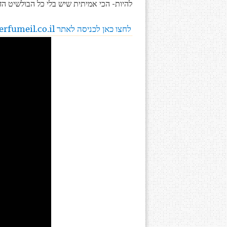
להיות- הכי אמיתית שיש בלי כל הבולשיט הז
לחצו כאן לכניסה לאתר perfumeil.co.il לפרטים