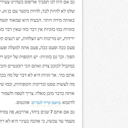
גם אם היה לנו תסביך אדיפוס כשהיינו צעירי
שלנו לא להיות לבד, להיות בקשר עם בן זוג, 
באותה מידה ויותר. הבעיה היא שמאוד קשה ל
בזוגיות כמו בזוגיות אין דבר כזה שאין דבר כזה
ירידות, יש מריבות ויש הצלחות, יש רגעים ק
פעם ככה ופעם ככה, פעם אתה למעלה ופעם את
הפוך. וכך גם בזוגיות- יש תקופות של יובש
במקביל לכוכב צדק ואתם הכי רומנטיים והכי
אתם בהי. אך זוגיות היא לא דבר של מה בכך,
מה לעשות טסט ובדיקות תקופתיות, וכמו שי
אותה כדבר מובן מאליו. צריך לטפח ולשמור ע
לדוגמא
אוונטוס.
בושם קריד לגברים
גם אם אתם 7 שנים ביחד, אדרבא, פה נמדדת האהבה שלכם במצב האידיאלי שלה, בהנחה שהחזקתם
מעמד עד עכשיו, כי אהבה בעיניי היא לא רק 